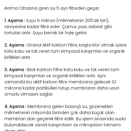
Arıtma Cihazına giren su 5 ayrı filtreden geçer.
1. Aşama :
Suyu 5 mikron (milimetrenin 200’de biri),
seviyesine kadar filtre eder. Çamur, pas, asbest gibi
tortuları arıtır. Suyu berrak bir hale getirir.
2. Aşama :
Granül Aktif karbon Filtre, başta klor olmak üzere
kötü koku ve tat veren tüm kimyasal karışımları ve organik
kirlilikleri arıtır.
3. Aşama :
Blok Karbon Filtre kötü koku ve tat veren tüm
kimyasal karışımları ve organik kirlilikleri arıtır. Aynı
zamanda bu aktif karbon filtre membrana gidecek 0,1
mikrona kadar partikülleri tutup membranın daha uzun
ömürlü olmasını sağlar.
4. Aşama :
Membrana gelen basınçlı su, gözenekleri
milimetrenin milyonda birinden çok daha küçük olan
membran dan geçerek filtre edilir. Bu işlem sırasında suda
bulunabilecek zararlı karışımların ve mikropların tamamı