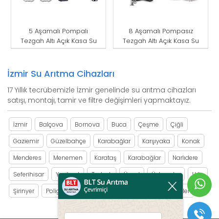
5 Aşamalı Pompalı
8 Aşamalı Pompasız
Tezgah Altı Açık Kasa Su
Tezgah Altı Açık Kasa Su
Arıtma Cihazı
Arıtma Cihazı
İzmir Su Arıtma Cihazları
17 Yıllık tecrübemizle İzmir genelinde su arıtma cihazları
satışı, montajı, tamir ve filtre değişimleri yapmaktayız.
İzmir
Balçova
Bornova
Buca
Çeşme
Çiğli
Gaziemir
Güzelbahçe
Karabağlar
Karşıyaka
Konak
Menderes
Menemen
Karataş
Karabağlar
Narlıdere
Seferihisar
Yeşilyurt
Torbalı
Üçyol
Üçkuyular
Urla
Şirinyer
Poligon
Bozyaka
Eşrefpaşa
Yağhaneler