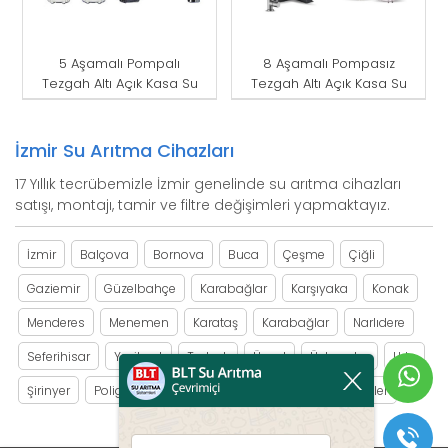
5 Aşamalı Pompalı
8 Aşamalı Pompasız
Tezgah Altı Açık Kasa Su
Tezgah Altı Açık Kasa Su
Arıtma Cihazı
Arıtma Cihazı
İzmir Su Arıtma Cihazları
17 Yıllık tecrübemizle İzmir genelinde su arıtma cihazları
satışı, montajı, tamir ve filtre değişimleri yapmaktayız.
İzmir
Balçova
Bornova
Buca
Çeşme
Çiğli
Gaziemir
Güzelbahçe
Karabağlar
Karşıyaka
Konak
Menderes
Menemen
Karataş
Karabağlar
Narlıdere
Seferihisar
Yeşilyurt
Torbalı
Üçyol
Üçkuyular
Urla
Şirinyer
Poligon
Bozyaka
Eşrefpaşa
Yağhaneler