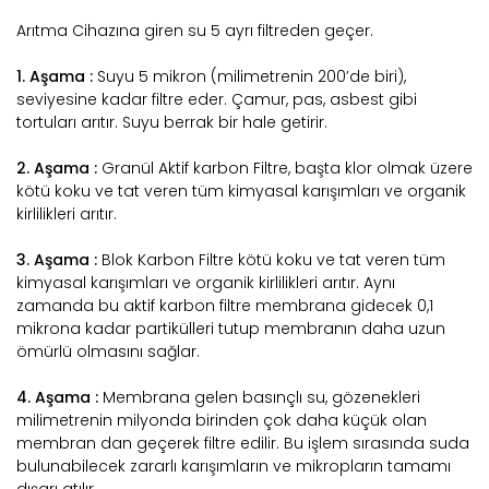
Arıtma Cihazına giren su 5 ayrı filtreden geçer.
1. Aşama :
Suyu 5 mikron (milimetrenin 200’de biri),
seviyesine kadar filtre eder. Çamur, pas, asbest gibi
tortuları arıtır. Suyu berrak bir hale getirir.
2. Aşama :
Granül Aktif karbon Filtre, başta klor olmak üzere
kötü koku ve tat veren tüm kimyasal karışımları ve organik
kirlilikleri arıtır.
3. Aşama :
Blok Karbon Filtre kötü koku ve tat veren tüm
kimyasal karışımları ve organik kirlilikleri arıtır. Aynı
zamanda bu aktif karbon filtre membrana gidecek 0,1
mikrona kadar partikülleri tutup membranın daha uzun
ömürlü olmasını sağlar.
4. Aşama :
Membrana gelen basınçlı su, gözenekleri
milimetrenin milyonda birinden çok daha küçük olan
membran dan geçerek filtre edilir. Bu işlem sırasında suda
bulunabilecek zararlı karışımların ve mikropların tamamı