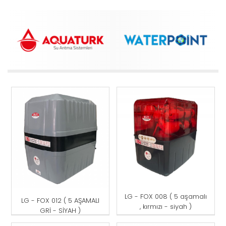
LG - FOX 008 ( 5 aşamalı
LG - FOX 012 ( 5 AŞAMALI
, kırmızı - siyah )
GRİ - SİYAH )