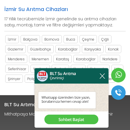
İzmir Su Arıtma Cihazları
17 Yıllık tecrübemizle İzmir genelinde su arıtma cihazları
satışı, montajı, tamir ve filtre değişimleri yapmaktayız.
İzmir
Balçova
Bornova
Buca
Çeşme
Çiğli
Gaziemir
Güzelbahçe
Karabağlar
Karşıyaka
Konak
Menderes
Menemen
Karataş
Karabağlar
Narlıdere
Seferihisar
Yeşilyurt
Torbalı
Üçyol
Üçkuyular
Urla
Şirinyer
Poligon
Bozyaka
Eşrefpaşa
Yağhaneler
BLT Su Artıma Sistemleri
Mithatpaşa Mah. Kavaklı Sk. No:25/A Menderes / İzmir