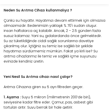
Neden Su Arıtma Cihazı kullanmalıyız ?
Çünkü su hayattır. Hayatımızı devam ettirmek için olmazsa
olmazımızdır. Bedenimizin yaklaşık % 70'i sudan oluşur.
insan haftalarca aç kalabilir. Ancak, 2 – 2.5 günden fazla
susuz kalamaz. Yani su, gıdalardanda önce gelmektedir.
Su az tüketildiğinde ciddi sağlık sorunlarına davetiye
çıkarılmış olur. İçtiğiniz su temiz ise sağlıklı bir şekilde
hayatımızı sürdürmemiz mümkün. Fakat ya kirli ise? Su
arıtma cihazlarımız ile temiz ve sağlıklı içme suyunuzu
evinizde kendiniz üretin.
Yeni Nesil Su Arıtma cihazı nasıl çalışır?
Arıtma Cihazına giren su 5 ayrı filtreden geçer.
1. Aşama :
Suyu 5 mikron (milimetrenin 200’de biri),
seviyesine kadar filtre eder. Çamur, pas, asbest gibi
tortuları arıtır. Suyu berrak bir hale getirir.