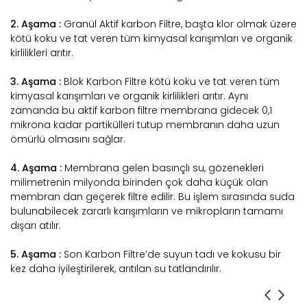
2. Aşama :
Granül Aktif karbon Filtre, başta klor olmak üzere
kötü koku ve tat veren tüm kimyasal karışımları ve organik
kirlilikleri arıtır.
3. Aşama :
Blok Karbon Filtre kötü koku ve tat veren tüm
kimyasal karışımları ve organik kirlilikleri arıtır. Aynı
zamanda bu aktif karbon filtre membrana gidecek 0,1
mikrona kadar partikülleri tutup membranın daha uzun
ömürlü olmasını sağlar.
4. Aşama :
Membrana gelen basınçlı su, gözenekleri
milimetrenin milyonda birinden çok daha küçük olan
membran dan geçerek filtre edilir. Bu işlem sırasında suda
bulunabilecek zararlı karışımların ve mikropların tamamı
dışarı atılır.
5. Aşama :
Son Karbon Filtre’de suyun tadı ve kokusu bir
kez daha iyileştirilerek, arıtılan su tatlandırılır.