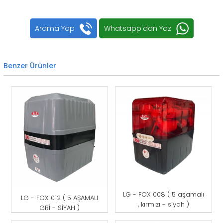
Arama Yap
Whatsapp'dan Yaz
Benzer Ürünler
LG - FOX 008 ( 5 aşamalı
LG - FOX 012 ( 5 AŞAMALI
, kırmızı - siyah )
GRİ - SİYAH )