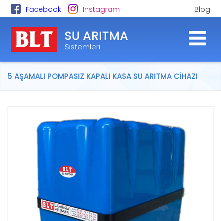
Facebook
Instagram
Blog
SU ARITMA
Sistemleri
5 AŞAMALI POMPASIZ KAPALI KASA SU ARITMA CİHAZI
MAVİ-MAVİ