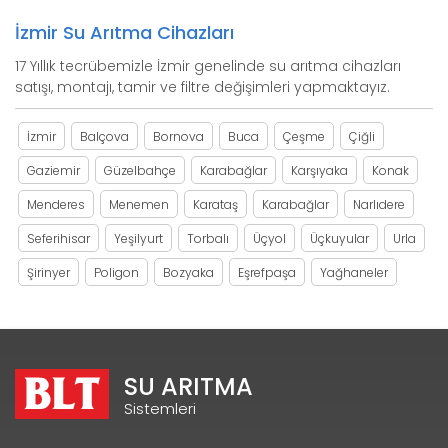
İzmir Su Arıtma Cihazları
17 Yıllık tecrübemizle İzmir genelinde su arıtma cihazları
satışı, montajı, tamir ve filtre değişimleri yapmaktayız.
İzmir
Balçova
Bornova
Buca
Çeşme
Çiğli
Gaziemir
Güzelbahçe
Karabağlar
Karşıyaka
Konak
Menderes
Menemen
Karataş
Karabağlar
Narlıdere
Seferihisar
Yeşilyurt
Torbalı
Üçyol
Üçkuyular
Urla
Şirinyer
Poligon
Bozyaka
Eşrefpaşa
Yağhaneler
SU ARITMA
Sistemleri