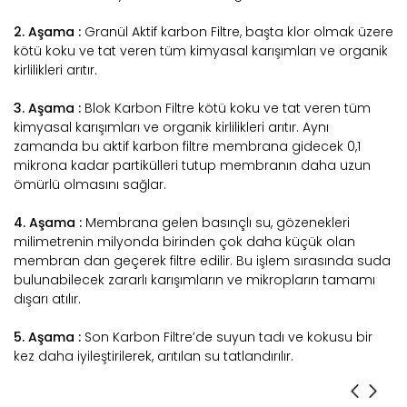
2. Aşama :
Granül Aktif karbon Filtre, başta klor olmak üzere
kötü koku ve tat veren tüm kimyasal karışımları ve organik
kirlilikleri arıtır.
3. Aşama :
Blok Karbon Filtre kötü koku ve tat veren tüm
kimyasal karışımları ve organik kirlilikleri arıtır. Aynı
zamanda bu aktif karbon filtre membrana gidecek 0,1
mikrona kadar partikülleri tutup membranın daha uzun
ömürlü olmasını sağlar.
4. Aşama :
Membrana gelen basınçlı su, gözenekleri
milimetrenin milyonda birinden çok daha küçük olan
membran dan geçerek filtre edilir. Bu işlem sırasında suda
bulunabilecek zararlı karışımların ve mikropların tamamı
dışarı atılır.
5. Aşama :
Son Karbon Filtre’de suyun tadı ve kokusu bir
kez daha iyileştirilerek, arıtılan su tatlandırılır.