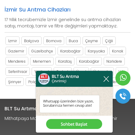
İzmir Su Arıtma Cihazları
17 Yıllık tecrübemizle İzmir genelinde su arıtma cihazları
satışı, montajı, tamir ve filtre değişimleri yapmaktayız.
İzmir
Balçova
Bornova
Buca
Çeşme
Çiğli
Gaziemir
Güzelbahçe
Karabağlar
Karşıyaka
Konak
Menderes
Menemen
Karataş
Karabağlar
Narlıdere
Seferihisar
Yeşilyurt
Torbalı
Üçyol
Üçkuyular
Urla
Şirinyer
Poligon
Bozyaka
Eşrefpaşa
Yağhaneler
BLT Su Artıma Sistemleri
Mithatpaşa Mah. Kavaklı Sk. No:25/A Menderes / İzmir