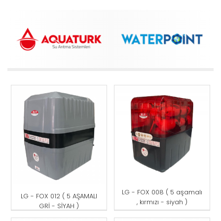
LG - FOX 008 ( 5 aşamalı
LG - FOX 012 ( 5 AŞAMALI
, kırmızı - siyah )
GRİ - SİYAH )