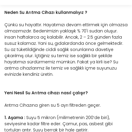
Neden Su Arıtma Cihazı kullanmalıyız ?
Çünkü su hayattır. Hayatımızı devam ettirmek için olmazsa
olmazımızdır. Bedenimizin yaklaşık % 70'i sudan oluşur.
insan haftalarca aç kalabilir. Ancak, 2 – 2.5 günden fazla
susuz kalamaz. Yani su, gıdalardanda önce gelmektedir.
Su az tüketildiğinde ciddi sağlık sorunlarına davetiye
çıkarılmış olur. İçtiğiniz su temiz ise sağlıklı bir şekilde
hayatımızı sürdürmemiz mümkün. Fakat ya kirli ise? Su
arıtma cihazlarımız ile temiz ve sağlıklı içme suyunuzu
evinizde kendiniz üretin.
Yeni Nesil Su Arıtma cihazı nasıl çalışır?
Arıtma Cihazına giren su 5 ayrı filtreden geçer.
1. Aşama :
Suyu 5 mikron (milimetrenin 200’de biri),
seviyesine kadar filtre eder. Çamur, pas, asbest gibi
tortuları arıtır. Suyu berrak bir hale getirir.