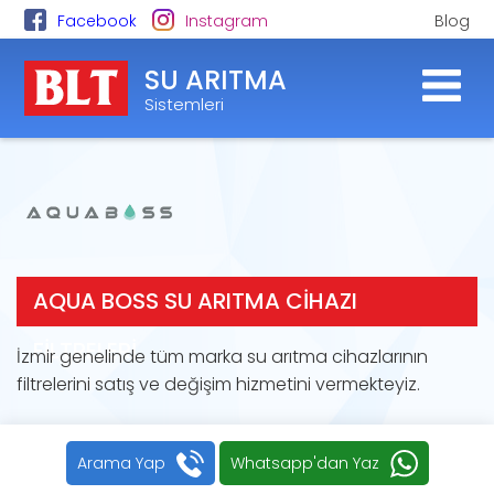
Facebook
Instagram
Blog
SU ARITMA
Sistemleri
AQUA BOSS SU ARITMA CIHAZI
FILTRELERI
İzmir genelinde tüm marka su arıtma cihazlarının
filtrelerini satış ve değişim hizmetini vermekteyiz.
Arama Yap
Whatsapp'dan Yaz