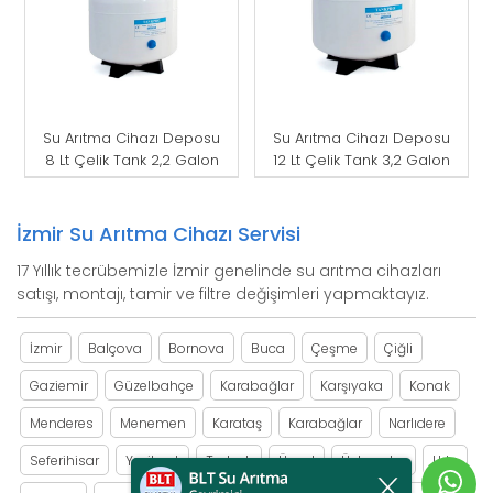
Su Arıtma Cihazı Deposu
Su Arıtma Cihazı Deposu
8 Lt Çelik Tank 2,2 Galon
12 Lt Çelik Tank 3,2 Galon
İzmir Su Arıtma Cihazı Servisi
17 Yıllık tecrübemizle İzmir genelinde su arıtma cihazları
satışı, montajı, tamir ve filtre değişimleri yapmaktayız.
İzmir
Balçova
Bornova
Buca
Çeşme
Çiğli
Gaziemir
Güzelbahçe
Karabağlar
Karşıyaka
Konak
Menderes
Menemen
Karataş
Karabağlar
Narlıdere
Seferihisar
Yeşilyurt
Torbalı
Üçyol
Üçkuyular
Urla